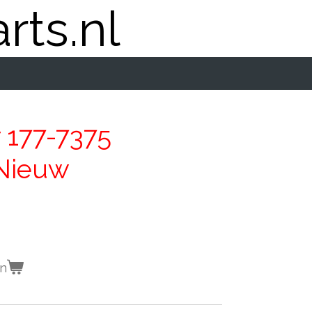
rts.nl
er 177-7375
 Nieuw
en