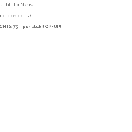
 Luchtfilter Nieuw
onder omdoos.)
HTS 75,- per stuk!! OP=OP!!