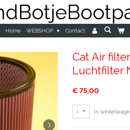
dBotjeBootpa
Home
WEBSHOP
Contact
Cat Air filt
Luchtfilter
€ 75,00
In winkelwag