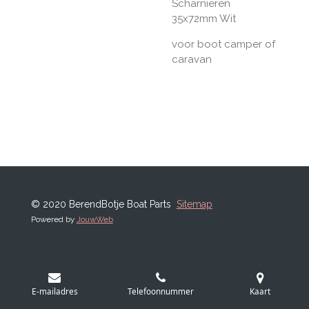
Scharnieren
35x72mm Wit
voor boot camper of
caravan
© 2020 BerendBotje Boat Parts
Sitemap
Powered by
JouwWeb
E-mailadres
Telefoonnummer
Kaart