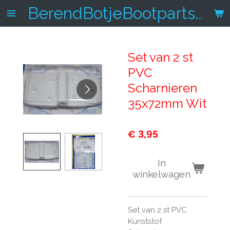
Ga
BerendBotjeBootparts.nl
direct
naar
de
Set van 2 st
hoofdinhoud
PVC
Scharnieren
35x72mm Wit
€ 3,95
In
winkelwagen
Set van 2 st PVC
Kunststof