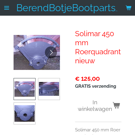
Ga
BerendBotjeBootparts.nl
direct
naar
de
Solimar 450
hoofdinhoud
mm
Roerquadrant
nieuw
€ 125,00
GRATIS verzending
In
winkelwagen
Solimar 450 mm Roer