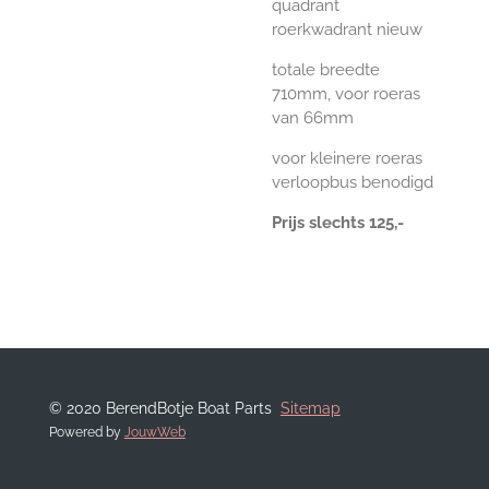
quadrant
roerkwadrant nieuw
totale breedte
710mm, voor roeras
van 66mm
voor kleinere roeras
verloopbus benodigd
Prijs slechts 125,-
© 2020 BerendBotje Boat Parts
Sitemap
Powered by
JouwWeb