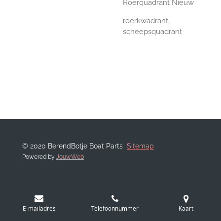
Roerquadrant Nieuw
roerkwadrant,
scheepsquadrant
© 2020 BerendBotje Boat Parts
Sitemap
Powered by
JouwWeb
E-mailadres
Telefoonnummer
Kaart