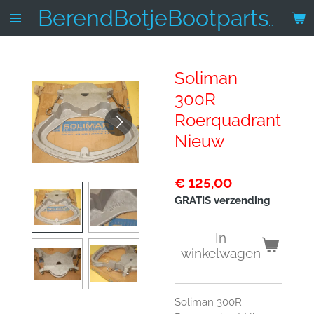
Ga
BerendBotjeBootparts.nl
direct
naar
de
Soliman
hoofdinhoud
300R
Roerquadrant
Nieuw
€ 125,00
GRATIS verzending
In
winkelwagen
Soliman 300R