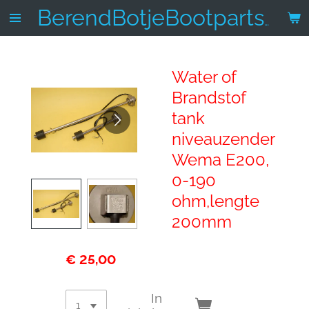
Ga
BerendBotjeBootparts.nl
direct
naar
de
Water of
hoofdinhoud
Brandstof
tank
niveauzender
Wema E200,
0-190
ohm,lengte
200mm
€ 25,00
In