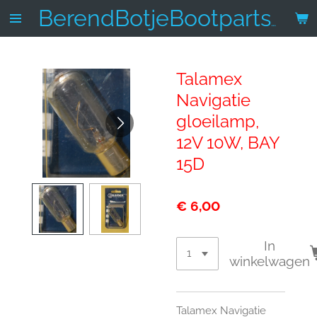
Ga
BerendBotjeBootparts.nl
direct
naar
de
Talamex
hoofdinhoud
Navigatie
gloeilamp,
12V 10W, BAY
15D
€ 6,00
In
winkelwagen
Talamex Navigatie