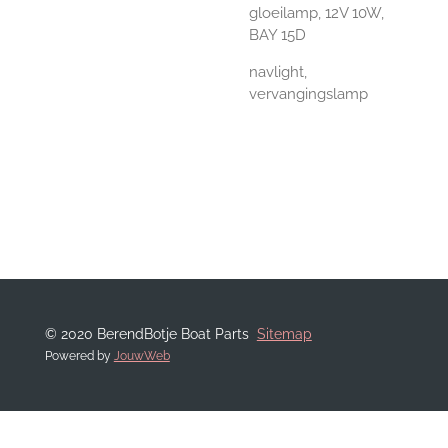
gloeilamp, 12V 10W,
BAY 15D
navlight,
vervangingslamp
© 2020 BerendBotje Boat Parts
Sitemap
Powered by
JouwWeb