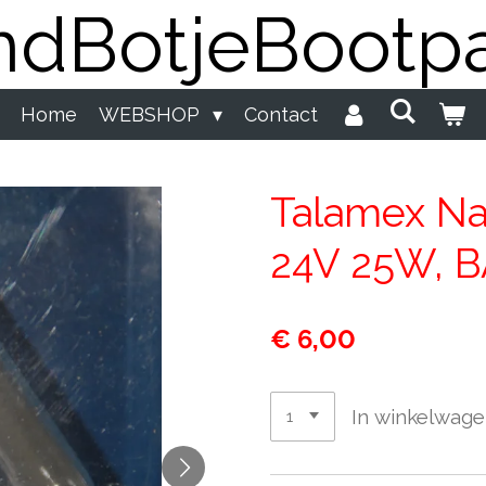
dBotjeBootpa
Home
WEBSHOP
Contact
Talamex Na
24V 25W, B
€ 6,00
In winkelwag