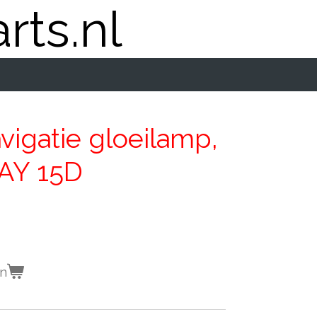
rts.nl
vigatie gloeilamp,
AY 15D
en