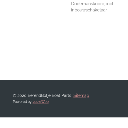
Dodemanskoord, incl
inbouwschakelaar
© 2020 BerendBotje Boat Parts
Sitemap
Powered by
JouwWeb