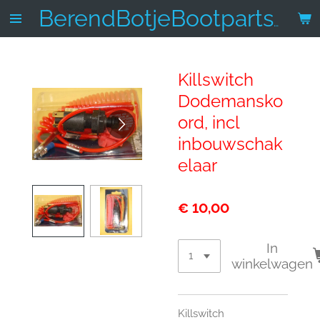
Ga
BerendBotjeBootparts.nl
direct
naar
de
Killswitch
hoofdinhoud
Dodemansko
ord, incl
inbouwschak
elaar
€ 10,00
In
winkelwagen
Killswitch