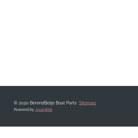
© 2020 BerendBotje Boat Parts
Sitemap
Powered by
JouwWeb