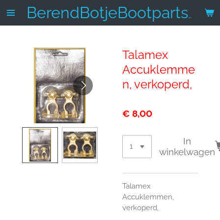
Ga
BerendBotjeBootparts.nl
direct
naar
de
Talamex
hoofdinhoud
Accuklemme
n, verkoperd,
€ 8,00
In
winkelwagen
Talamex
Accuklemmen,
verkoperd,