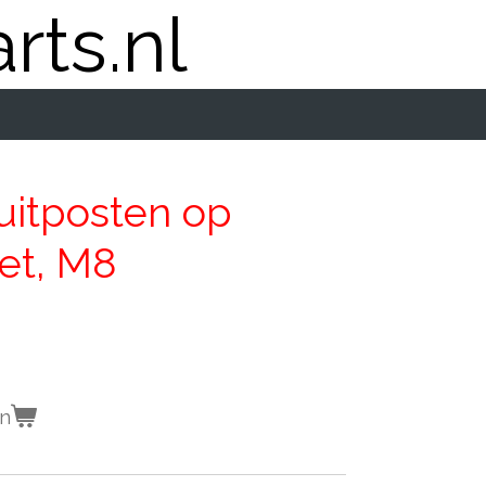
rts.nl
uitposten op
et, M8
en