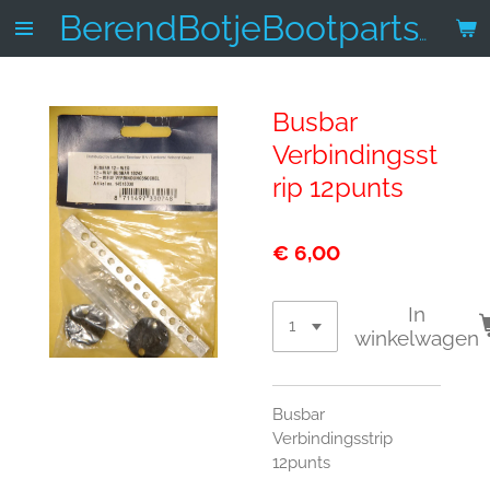
Ga
BerendBotjeBootparts.nl
direct
naar
de
Busbar
hoofdinhoud
Verbindingsst
rip 12punts
€ 6,00
In
winkelwagen
Busbar
Verbindingsstrip
12punts