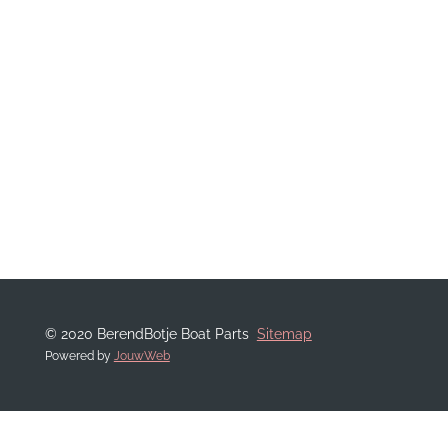
© 2020 BerendBotje Boat Parts
Sitemap
Powered by
JouwWeb