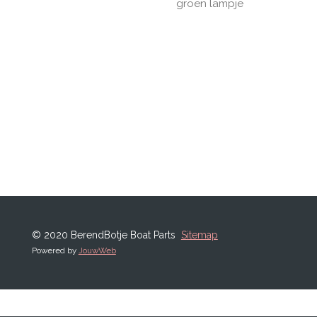
groen lampje
© 2020 BerendBotje Boat Parts
Sitemap
Powered by
JouwWeb