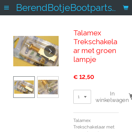
Ga
BerendBotjeBootparts.nl
direct
naar
de
Talamex
hoofdinhoud
Trekschakela
ar met groen
lampje
€ 12,50
In
winkelwagen
Talamex
Trekschakelaar met