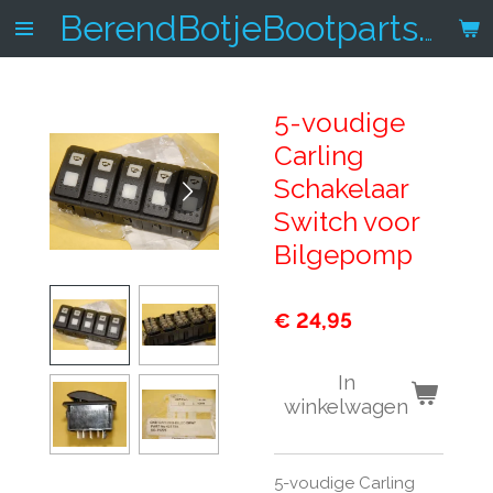
Ga
BerendBotjeBootparts.nl
direct
naar
de
5-voudige
hoofdinhoud
Carling
Schakelaar
Switch voor
Bilgepomp
€ 24,95
In
winkelwagen
5-voudige Carling