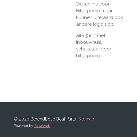
Switch, nu voor
Bilgepomp maar
kunnen uiteraard ook
andere logo's op.
alle 5 in 1 met
inbouwhuis,
schakelaar voor
bilgepomp
© 2020 BerendBotje Boat Parts
Sitemap
Powered by
JouwWeb