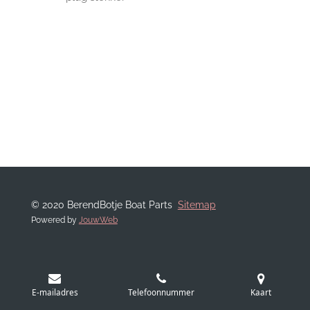
© 2020 BerendBotje Boat Parts
Sitemap
Powered by
JouwWeb
E-mailadres
Telefoonnummer
Kaart