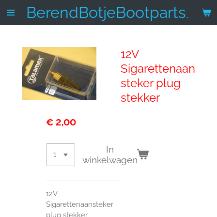
Ga
BerendBotjeBootparts.nl
direct
naar
de
12V
hoofdinhoud
Sigarettenaan
steker plug
stekker
€ 2,00
In
winkelwagen
12V
Sigarettenaansteker
plug stekker