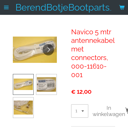
Ga
BerendBotjeBootparts.nl
direct
naar
de
Navico 5 mtr
hoofdinhoud
antennekabel
met
connectors,
000-11610-
001
€ 12,00
In
winkelwagen