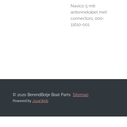
Navico 5 mtr
antennekabel met
connectors, 000-
11610-001
© 2020 BerendBotje Boat Parts
Sitemap
Powered by
JouwWeb