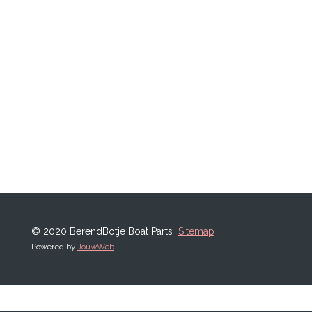
© 2020 BerendBotje Boat Parts
Sitemap
Powered by
JouwWeb