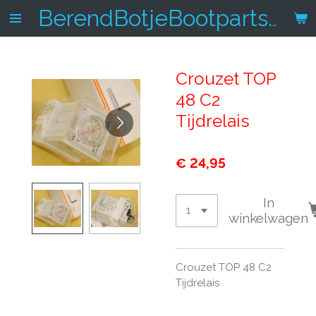
Ga
BerendBotjeBootparts.nl
direct
naar
de
Crouzet TOP
hoofdinhoud
48 C2
Tijdrelais
€ 24,95
In
winkelwagen
Crouzet TOP 48 C2
Tijdrelais