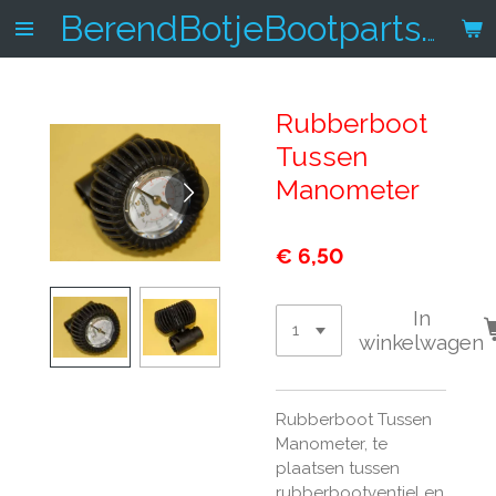
Ga
BerendBotjeBootparts.nl
direct
naar
de
Rubberboot
hoofdinhoud
Tussen
Manometer
€ 6,50
In
winkelwagen
Rubberboot Tussen
Manometer, te
plaatsen tussen
rubberbootventiel en