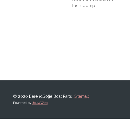
luchtpomp
© 2020 BerendBotje Boat Parts
Sitemap
Powered by
JouwWeb