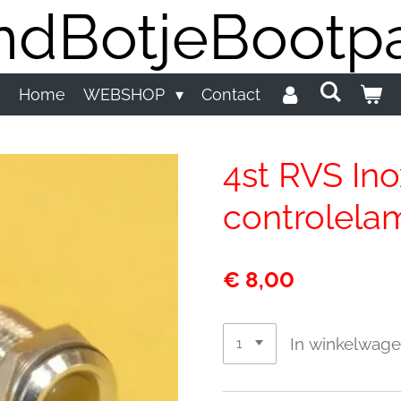
dBotjeBootpa
Home
WEBSHOP
Contact
4st RVS Ino
controlela
€ 8,00
In winkelwag