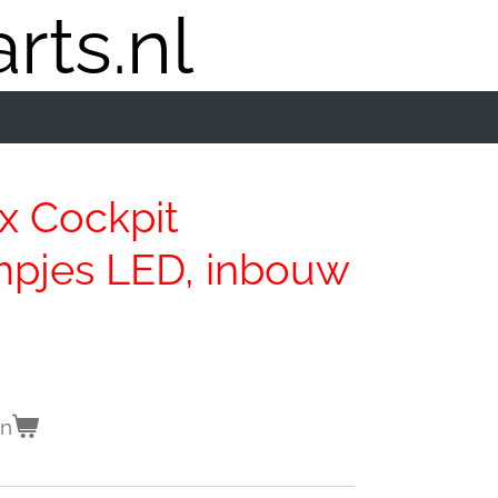
rts.nl
x Cockpit
mpjes LED, inbouw
en