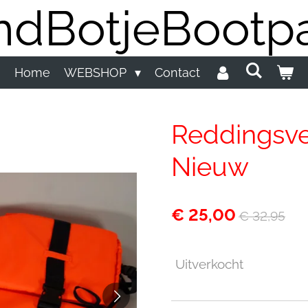
dBotjeBootpa
Home
WEBSHOP
Contact
Reddingsve
Nieuw
€ 25,00
€ 32,95
Uitverkocht