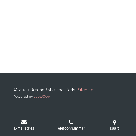
© 2020 BerendBotje Boat Parts
Sitemap
Powered by
JouwWeb
E-mailadres
Telefoonnummer
Kaart