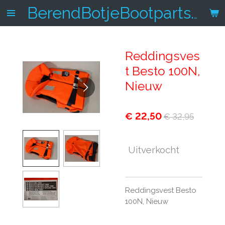
Ga
BerendBotjeBootparts.nl
direct
naar
de
Reddingsves
hoofdinhoud
t Besto 100N,
Nieuw
€ 22,50
€ 32,95
Uitverkocht
Reddingsvest Besto
100N, Nieuw