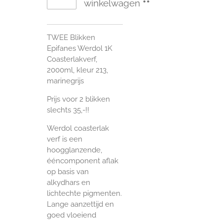
winkelwagen
TWEE Blikken
Epifanes Werdol 1K
Coasterlakverf,
2000ml, kleur 213,
marinegrijs
Prijs voor 2 blikken
slechts 35,-!!
Werdol coasterlak
verf is een
hoogglanzende,
ééncomponent aflak
op basis van
alkydhars en
lichtechte pigmenten.
Lange aanzettijd en
goed vloeiend