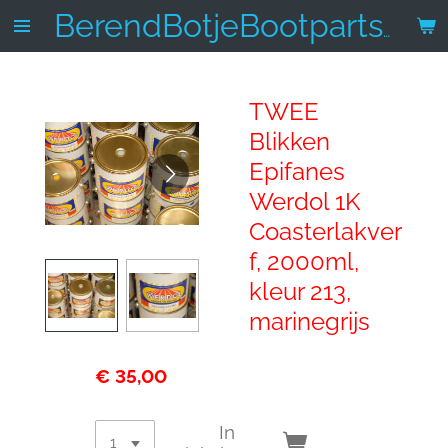
Ga
BerendBotjeBootparts.nl
direct
naar
de
TWEE
hoofdinhoud
Blikken
Epifanes
Werdol 1K
Coasterlakver
f, 2000ml,
kleur 213,
marinegrijs
€ 35,00
In