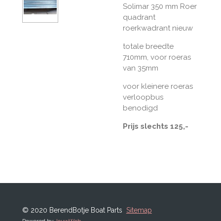
Solimar 350 mm Roer
quadrant
roerkwadrant nieuw
totale breedte
710mm, voor roeras
van 35mm
voor kleinere roeras
verloopbus
benodigd
Prijs slechts 125,-
© 2020 BerendBotje Boat Parts
Sitemap