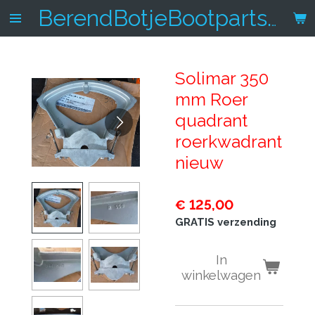
Ga
BerendBotjeBootparts.nl
direct
naar
de
Solimar 350
hoofdinhoud
mm Roer
quadrant
roerkwadrant
nieuw
€ 125,00
GRATIS verzending
In
winkelwagen