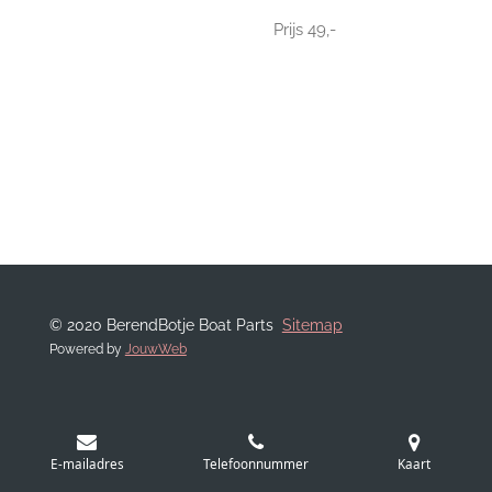
Prijs 49,-
© 2020 BerendBotje Boat Parts
Sitemap
Powered by
JouwWeb
E-mailadres
Telefoonnummer
Kaart