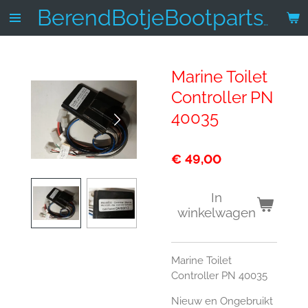
Ga
BerendBotjeBootparts.nl
direct
naar
de
Marine Toilet
hoofdinhoud
Controller PN
40035
€ 49,00
In
winkelwagen
Marine Toilet
Controller PN 40035
Nieuw en Ongebruikt