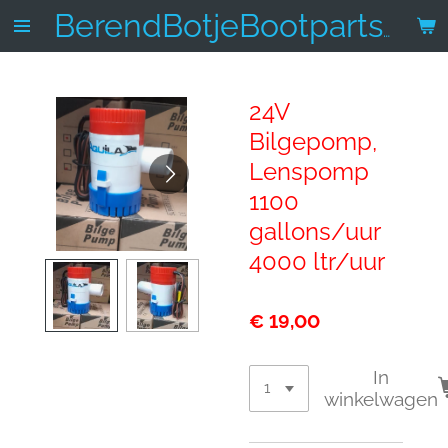
Ga
BerendBotjeBootparts.nl
direct
naar
de
24V
hoofdinhoud
Bilgepomp,
Lenspomp
1100
gallons/uur
4000 ltr/uur
€ 19,00
In
winkelwagen