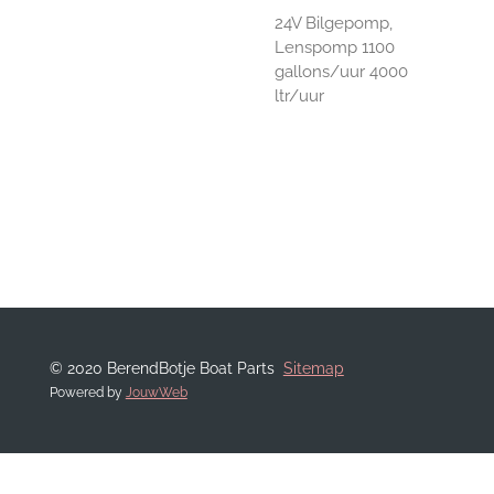
24V Bilgepomp,
Lenspomp 1100
gallons/uur 4000
ltr/uur
© 2020 BerendBotje Boat Parts
Sitemap
Powered by
JouwWeb