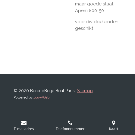
maar goede staat
Apem 800150
voor div doeleinden
geschikt
© 2020 BerendBotje Boat Parts
Sitemap
Powered by
JouwWeb
E-mailadres
Telefoonnummer
Kaart