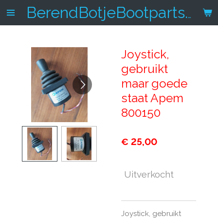
Ga
BerendBotjeBootparts.nl
direct
naar
de
Joystick,
hoofdinhoud
gebruikt
maar goede
staat Apem
800150
€ 25,00
Uitverkocht
Joystick, gebruikt