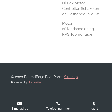
Hi-Lex Motor
Controller, Schakelen
en Gashendel Nieuw
Motor
afstandsbediening,
RVS Topmontage
© 2020 BerendBotje Boat Parts
Sitemap
Powered by
JouwWeb
E-mailadres
Telefoonnummer
Kaart