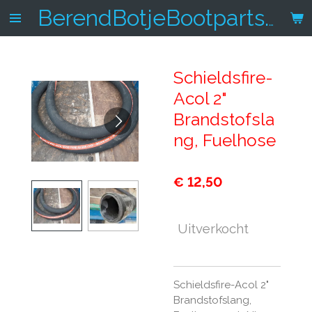
Ga
BerendBotjeBootparts.nl
direct
naar
de
Schieldsfire-
hoofdinhoud
Acol 2"
Brandstofsla
ng, Fuelhose
€ 12,50
Uitverkocht
Schieldsfire-Acol 2"
Brandstofslang,