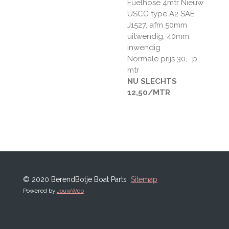
Fuelhose 4mtr Nieuw
USCG type A2 SAE
J1527, afm 50mm
uitwendig, 40mm
inwendig
Normale prijs 30,- p
mtr
NU SLECHTS
12,50/MTR
© 2020 BerendBotje Boat Parts
Sitemap
Powered by
JouwWeb