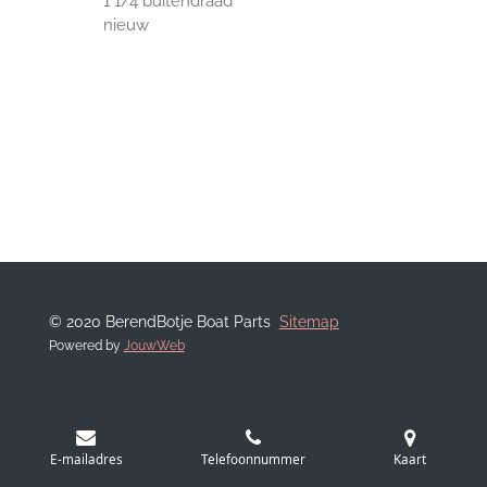
1 1/4"buitendraad
nieuw
© 2020 BerendBotje Boat Parts
Sitemap
Powered by
JouwWeb
E-mailadres
Telefoonnummer
Kaart