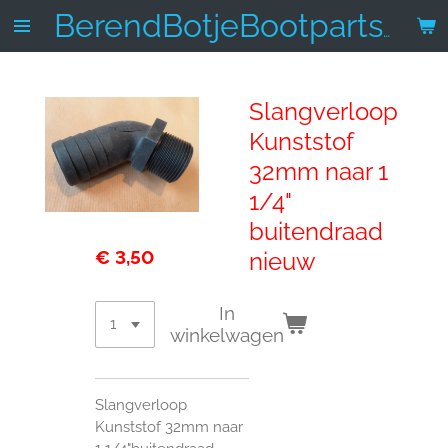
Ga
BerendBotjeBootparts.nl
direct
naar
de
Slangverloop
hoofdinhoud
Kunststof
32mm naar 1
1/4"
buitendraad
€ 3,50
nieuw
In
winkelwagen
Slangverloop
Kunststof 32mm naar