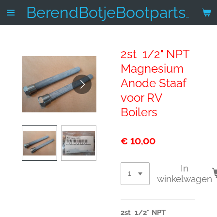
Ga
BerendBotjeBootparts.nl
direct
naar
de
2st 1/2" NPT
hoofdinhoud
Magnesium
Anode Staaf
voor RV
Boilers
€ 10,00
In
winkelwagen
2st 1/2" NPT