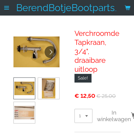
Ga
BerendBotjeBootparts.nl
direct
naar
de
Verchroomde
hoofdinhoud
Tapkraan,
3/4",
draaibare
uitloop
Sale!
€ 12,50
€ 25,00
In
winkelwagen