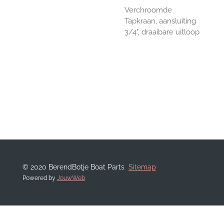
Verchroomde
Tapkraan, aansluiting
3/4", draaibare uitloop
© 2020 BerendBotje Boat Parts
Sitemap
Powered by
JouwWeb