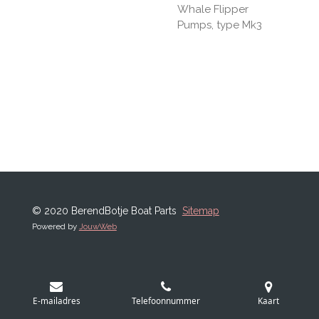
Whale Flipper
Pumps, type Mk3
© 2020 BerendBotje Boat Parts
Sitemap
Powered by
JouwWeb
E-mailadres
Telefoonnummer
Kaart