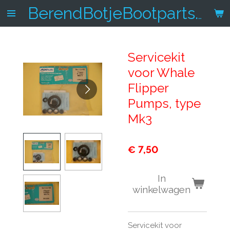
Ga
BerendBotjeBootparts.nl
direct
naar
de
Servicekit
hoofdinhoud
voor Whale
Flipper
Pumps, type
Mk3
€ 7,50
In
winkelwagen
Servicekit voor