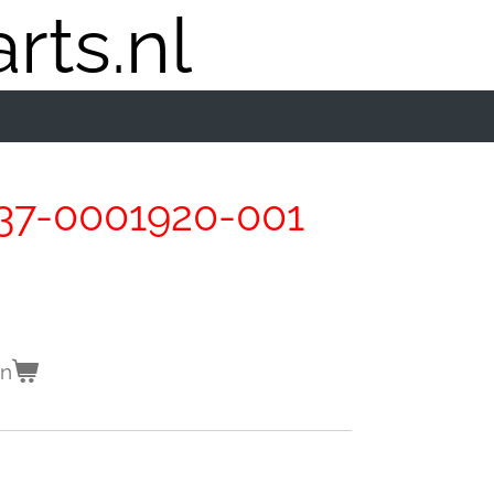
rts.nl
37-0001920-001
en