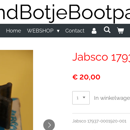
dBotjeBootpa
Home
WEBSHOP
Contact
Jabsco 179
€ 20,00
In winkelwag
Jabsco 17937-0001920-001