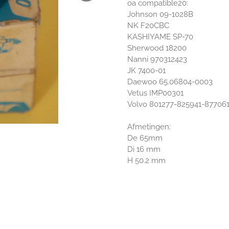
oa compatible20:
Johnson 09-1028B
NK F20CBC
KASHIYAME SP-70
Sherwood 18200
Nanni 970312423
JK 7400-01
Daewoo 65.06804-0003
Vetus IMP00301
Volvo 801277-825941-877061
Afmetingen:
De 65mm
Di 16 mm
H 50.2 mm