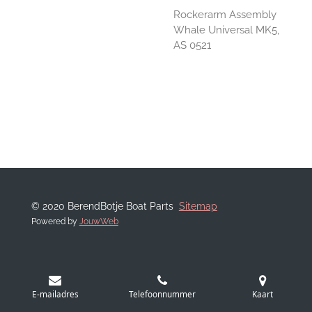
Rockerarm Assembly
Whale Universal MK5,
AS 0521
© 2020 BerendBotje Boat Parts
Sitemap
Powered by
JouwWeb
E-mailadres
Telefoonnummer
Kaart