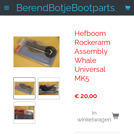
Ga
BerendBotjeBootparts.nl
direct
naar
de
Hefboom
hoofdinhoud
Rockerarm
Assembly
Whale
Universal
MK5
€ 20,00
In
winkelwagen