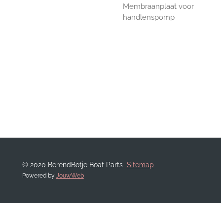
Membraanplaat voor
handlenspomp
© 2020 BerendBotje Boat Parts
Sitemap
Powered by
JouwWeb