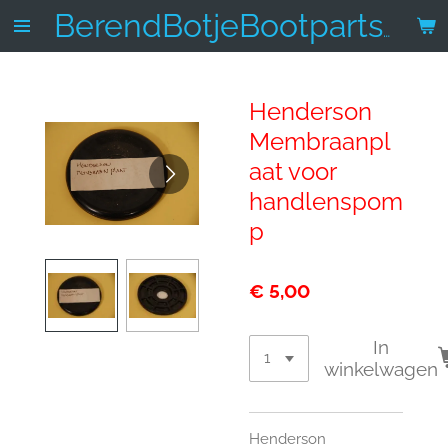
Ga
BerendBotjeBootparts.nl
direct
naar
de
Henderson
hoofdinhoud
Membraanpl
aat voor
handlenspom
p
€ 5,00
In
winkelwagen
Henderson