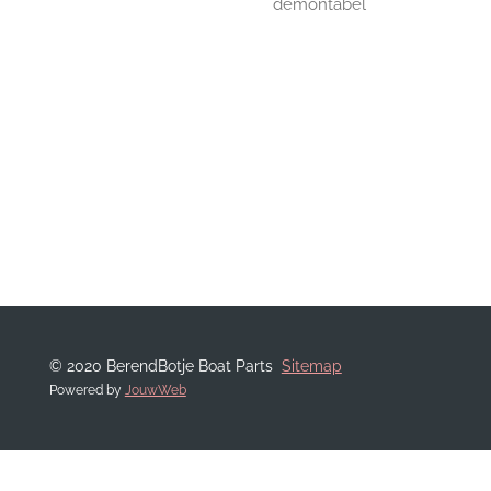
demontabel
© 2020 BerendBotje Boat Parts
Sitemap
Powered by
JouwWeb