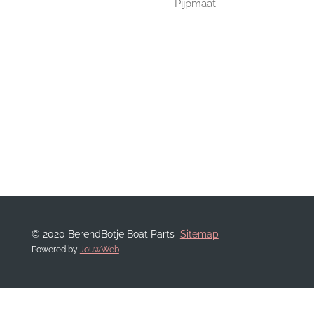
Pijpmaat
© 2020 BerendBotje Boat Parts
Sitemap
Powered by
JouwWeb