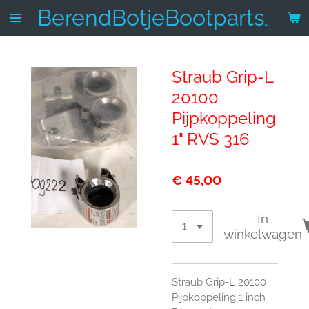
Ga
BerendBotjeBootparts.nl
direct
naar
de
Straub Grip-L
hoofdinhoud
20100
Pijpkoppeling
1" RVS 316
€ 45,00
In
winkelwagen
Straub Grip-L 20100
Pijpkoppeling 1 inch