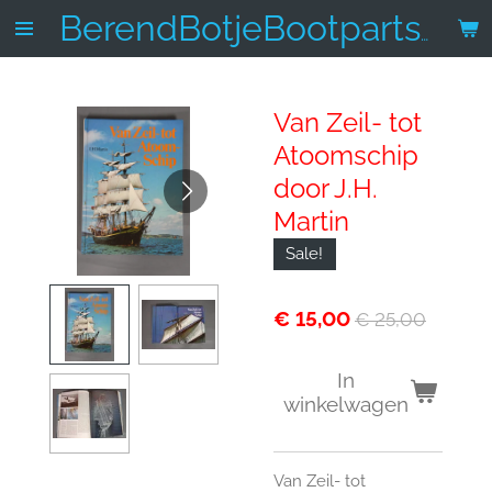
Ga
BerendBotjeBootparts.nl
direct
naar
de
Van Zeil- tot
hoofdinhoud
Atoomschip
door J.H.
Martin
Sale!
€ 15,00
€ 25,00
In
winkelwagen
Van Zeil- tot