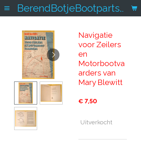
Ga
BerendBotjeBootparts.nl
direct
naar
de
Navigatie
hoofdinhoud
voor Zeilers
en
Motorbootva
arders van
Mary Blewitt
€ 7,50
Uitverkocht