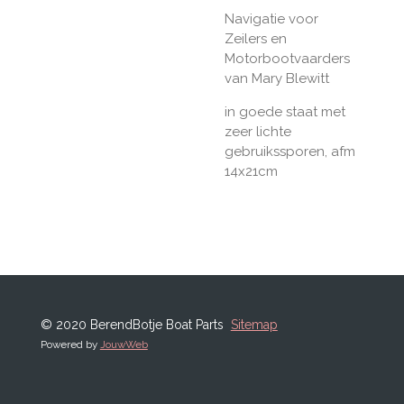
Navigatie voor
Zeilers en
Motorbootvaarders
van Mary Blewitt
in goede staat met
zeer lichte
gebruikssporen, afm
14x21cm
© 2020 BerendBotje Boat Parts
Sitemap
Powered by
JouwWeb