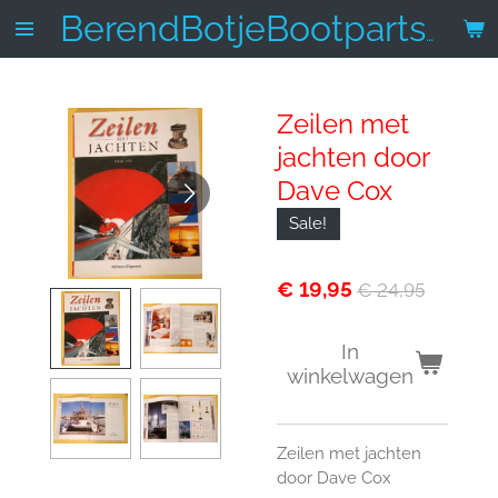
Ga
BerendBotjeBootparts.nl
direct
naar
de
Zeilen met
hoofdinhoud
jachten door
Dave Cox
Sale!
€ 19,95
€ 24,95
In
winkelwagen
Zeilen met jachten
door Dave Cox