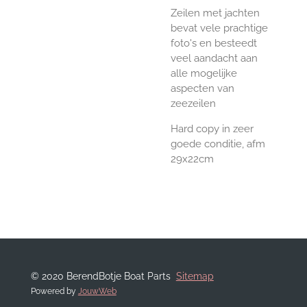
Zeilen met jachten
bevat vele prachtige
foto's en besteedt
veel aandacht aan
alle mogelijke
aspecten van
zeezeilen
Hard copy in zeer
goede conditie, afm
29x22cm
© 2020 BerendBotje Boat Parts
Sitemap
Powered by
JouwWeb