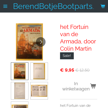
Ga
BerendBotjeBootparts.nl
direct
naar
de
het Fortuin
hoofdinhoud
van de
Armada, door
Colin Martin
Sale!
€ 9,95
€ 12,50
In
winkelwagen
het Fortuin van de