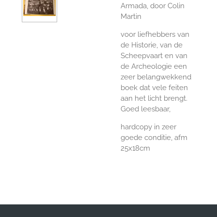
Armada, door Colin
Martin
voor liefhebbers van
de Historie, van de
Scheepvaart en van
de Archeologie een
zeer belangwekkend
boek dat vele feiten
aan het licht brengt.
Goed leesbaar,
hardcopy in zeer
goede conditie, afm
25x18cm