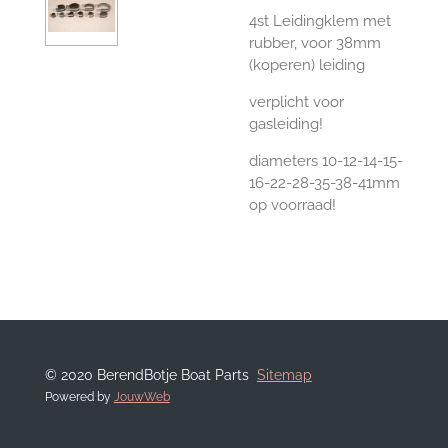
4st Leidingklem met
rubber, voor 38mm
(koperen) leiding
verplicht voor
gasleiding!
diameters 10-12-14-15-
16-22-28-35-38-41mm
op voorraad!
© 2020 BerendBotje Boat Parts
Sitemap
Powered by
JouwWeb