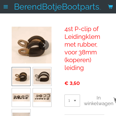
Ga
BerendBotjeBootparts.nl
direct
naar
de
4st P-clip of
hoofdinhoud
Leidingklem
met rubber,
voor 38mm
(koperen)
leiding
€ 3,50
In
winkelwagen