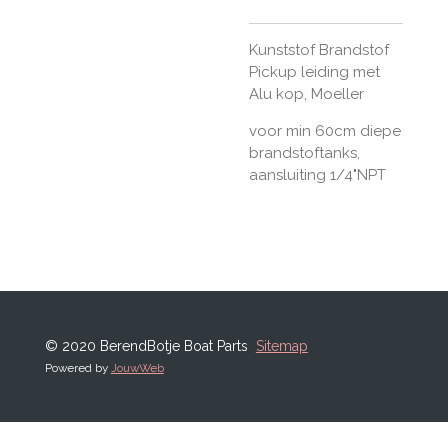
Kunststof Brandstof
Pickup leiding met
Alu kop, Moeller
voor min 60cm diepe
brandstoftanks,
aansluiting 1/4"NPT
© 2020 BerendBotje Boat Parts
Sitemap
Powered by
JouwWeb