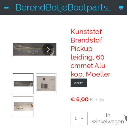
Ga
BerendBotjeBootparts.nl
direct
naar
de
Kunststof
hoofdinhoud
Brandstof
Pickup
leiding, 60
cmmet Alu
kop, Moeller
Sale!
€ 6,00
€ 9,95
In
winkelwagen