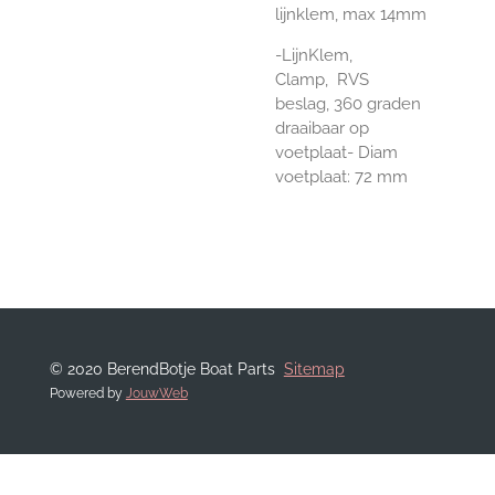
lijnklem, max 14mm
-LijnKlem,
Clamp, RVS
beslag, 360 graden
draaibaar op
voetplaat- Diam
voetplaat: 72 mm
© 2020 BerendBotje Boat Parts
Sitemap
Powered by
JouwWeb