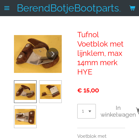
Ga
BerendBotjeBootparts.nl
direct
naar
de
Tufnol
hoofdinhoud
Voetblok met
lijnklem, max
14mm merk
HYE
€ 15,00
In
winkelwagen
Voetblok met