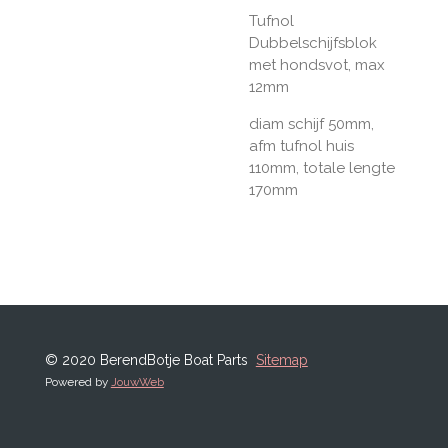
Tufnol
Dubbelschijfsblok
met hondsvot, max
12mm
diam schijf 50mm,
afm tufnol huis
110mm, totale lengte
170mm
© 2020 BerendBotje Boat Parts
Sitemap
Powered by
JouwWeb