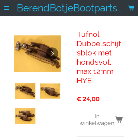
Ga
BerendBotjeBootparts.nl
direct
naar
de
Tufnol
hoofdinhoud
Dubbelschijf
sblok met
hondsvot,
max 12mm
HYE
€ 24,00
In
winkelwagen