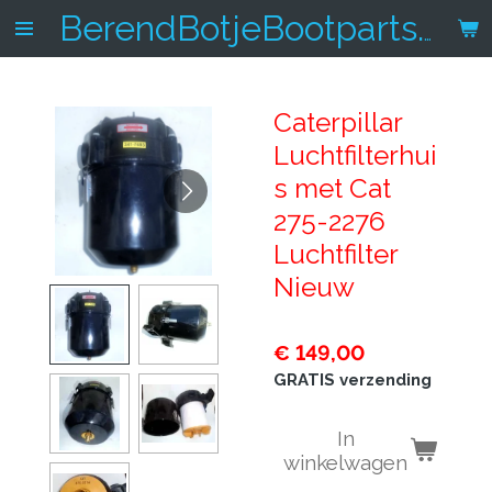
Ga
BerendBotjeBootparts.nl
direct
naar
de
Caterpillar
hoofdinhoud
Luchtfilterhui
s met Cat
275-2276
Luchtfilter
Nieuw
€ 149,00
GRATIS verzending
In
winkelwagen