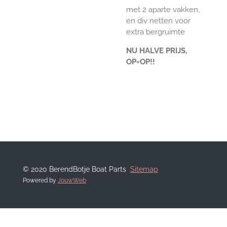
met 2 aparte vakken,
en div netten voor
extra bergruimte
NU HALVE PRIJS,
OP=OP!!
© 2020 BerendBotje Boat Parts
Sitemap
Powered by
JouwWeb