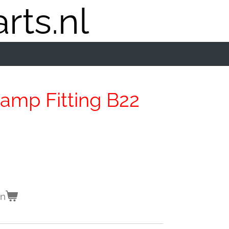
rts.nl
lamp Fitting B22
en