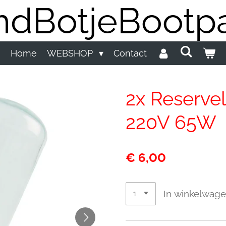
dBotjeBootpa
Home
WEBSHOP
Contact
2x Reserve
220V 65W
€ 6,00
In winkelwag